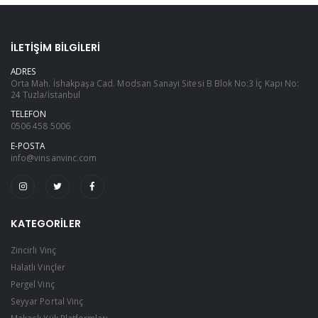
İLETIŞIM BILGILERI
ADRES
Orta Mah. İshakpaşa Cad. Modsan Sanayi Sitesi B Blok No:3 İç Kapı No:
24 Tuzla/İstanbul
TELEFON
0506 458 5006
E-POSTA
info@vinsanvinc.com
KATEGORILER
Zincirli Vinç
Halatlı Vinçler
Pergel Vinç
Seyyar Portal Vinç
Makaslı Yük Platformları