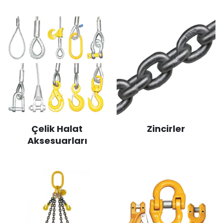
Çelik Halat
Zincirler
Aksesuarları