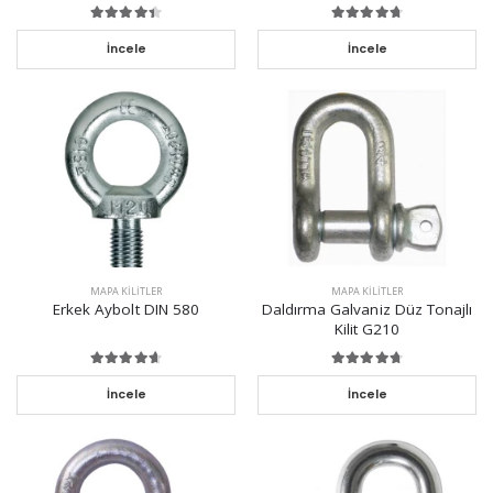
İncele
İncele
MAPA KILITLER
MAPA KILITLER
Erkek Aybolt DIN 580
Daldırma Galvaniz Düz Tonajlı
Kilit G210
İncele
İncele