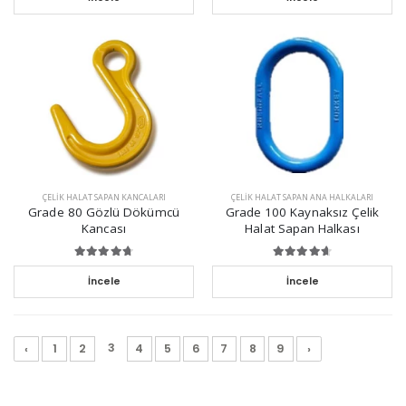
ÇELIK HALAT SAPAN KANCALARI
ÇELIK HALAT SAPAN ANA HALKALARI
Grade 80 Gözlü Dökümcü
Grade 100 Kaynaksız Çelik
Kancası
Halat Sapan Halkası
İncele
İncele
3
‹
1
2
4
5
6
7
8
9
›