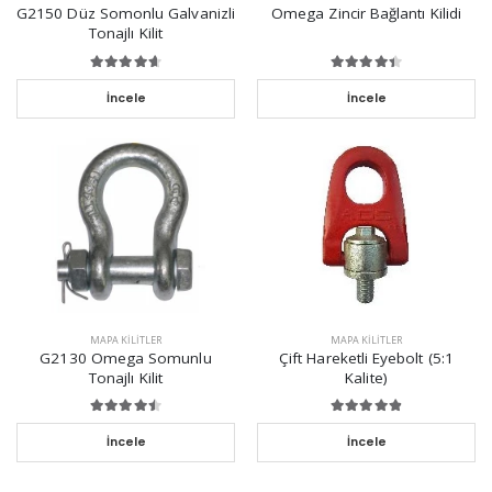
G2150 Düz Somonlu Galvanizli
Omega Zincir Bağlantı Kilidi
Tonajlı Kilit
İncele
İncele
MAPA KILITLER
MAPA KILITLER
G2130 Omega Somunlu
Çift Hareketli Eyebolt (5:1
Tonajlı Kilit
Kalite)
İncele
İncele